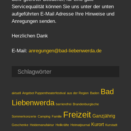
Servicequalität können Sie uns unter der unten
aufgeführten E-Mail Adresse Ihre Hinweise und
Anregungen senden.
Herzlichen Dank
E-Mail:
anregungen@bad-liebenwerda.de
Schlagwörter
Bad
aktuell
Angebot Puppentheaterfestival
aus der Region
Baden
Liebenwerda
barrierefrei
Brandenburgische
Freizeit
Ganzjährig
Sommerkonzerte
Camping
Familie
Kurort
Geschenke
Heidemanufaktur
Heilkräfte
Heimatjournal
Kurstadt