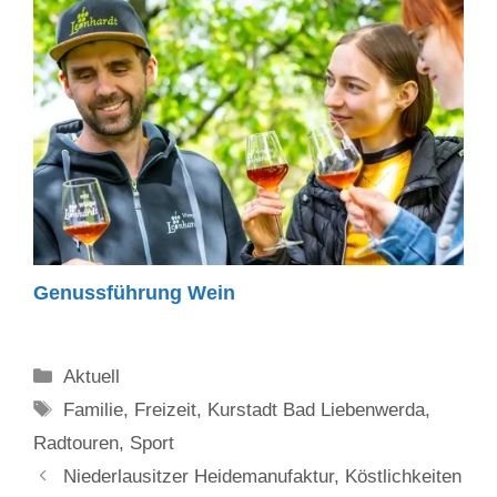
Genussführung Wein
Kategorien
Aktuell
Schlagwörter
Familie
,
Freizeit
,
Kurstadt Bad Liebenwerda
,
Radtouren
,
Sport
Niederlausitzer Heidemanufaktur, Köstlichkeiten