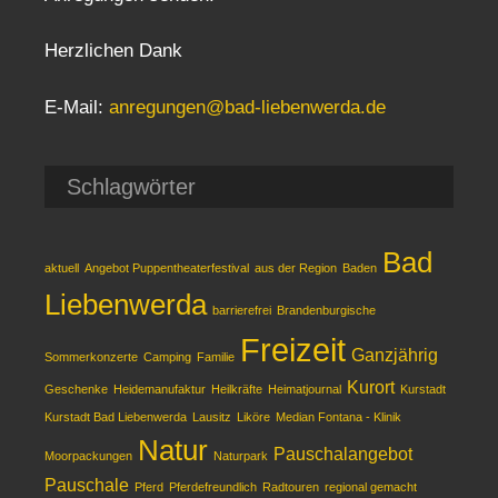
Herzlichen Dank
E-Mail:
anregungen@bad-liebenwerda.de
Schlagwörter
Bad
aktuell
Angebot Puppentheaterfestival
aus der Region
Baden
Liebenwerda
barrierefrei
Brandenburgische
Freizeit
Ganzjährig
Sommerkonzerte
Camping
Familie
Kurort
Geschenke
Heidemanufaktur
Heilkräfte
Heimatjournal
Kurstadt
Kurstadt Bad Liebenwerda
Lausitz
Liköre
Median Fontana - Klinik
Natur
Pauschalangebot
Moorpackungen
Naturpark
Pauschale
Pferd
Pferdefreundlich
Radtouren
regional gemacht