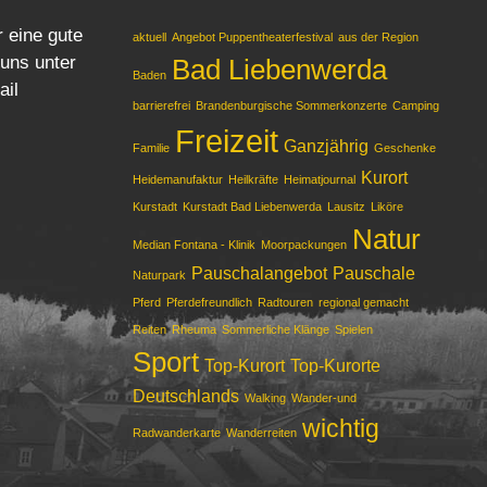
r eine gute
aktuell
Angebot Puppentheaterfestival
aus der Region
 uns unter
Bad Liebenwerda
Baden
ail
barrierefrei
Brandenburgische Sommerkonzerte
Camping
Freizeit
Ganzjährig
Familie
Geschenke
Kurort
Heidemanufaktur
Heilkräfte
Heimatjournal
Kurstadt
Kurstadt Bad Liebenwerda
Lausitz
Liköre
Natur
Median Fontana - Klinik
Moorpackungen
Pauschalangebot
Pauschale
Naturpark
Pferd
Pferdefreundlich
Radtouren
regional gemacht
Reiten
Rheuma
Sommerliche Klänge
Spielen
Sport
Top-Kurort
Top-Kurorte
Deutschlands
Walking
Wander-und
wichtig
Radwanderkarte
Wanderreiten