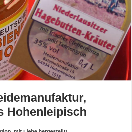
eidemanufaktur,
s Hohenleipisch
ion, mit Liebe hergestellt!