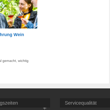
hrung Wein
al gemacht
,
wichtig
gszeiten
Servicequalität