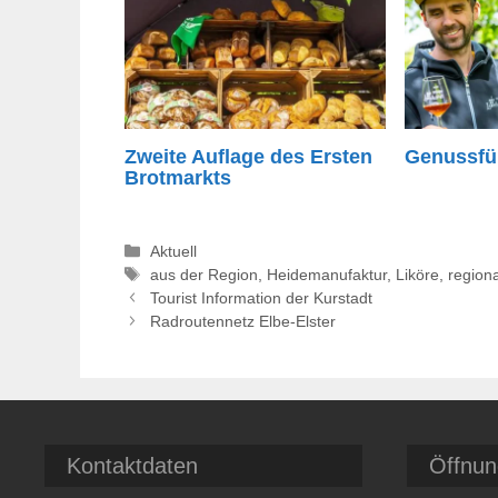
Zweite Auflage des Ersten
Genussfü
Brotmarkts
Kategorien
Aktuell
Schlagwörter
aus der Region
,
Heidemanufaktur
,
Liköre
,
region
Tourist Information der Kurstadt
Radroutennetz Elbe-Elster
Kontaktdaten
Öffnun