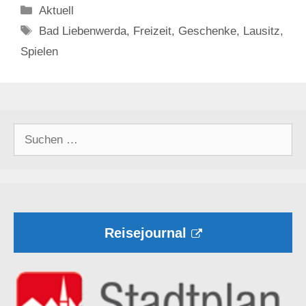
Kategorien
Aktuell
Schlagwörter
Bad Liebenwerda
,
Freizeit
,
Geschenke
,
Lausitz
,
Spielen
Suchen
nach:
Reisejournal