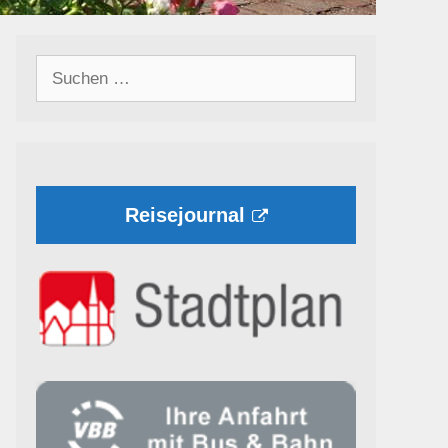
Suchen
nach:
Reisejournal