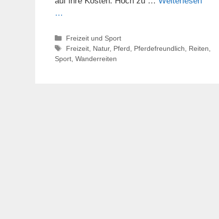
auf ihre Kosten. Hoch zu …
Weiterlesen
…
Kategorien
Freizeit und Sport
Schlagwörter
Freizeit
,
Natur
,
Pferd
,
Pferdefreundlich
,
Reiten
,
Sport
,
Wanderreiten