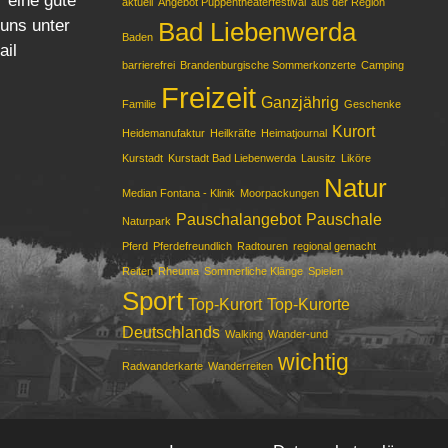
r eine gute
aktuell
Angebot Puppentheaterfestival
aus der Region
 uns unter
Bad Liebenwerda
Baden
ail
barrierefrei
Brandenburgische Sommerkonzerte
Camping
Freizeit
Ganzjährig
Familie
Geschenke
Kurort
Heidemanufaktur
Heilkräfte
Heimatjournal
Kurstadt
Kurstadt Bad Liebenwerda
Lausitz
Liköre
Natur
Median Fontana - Klinik
Moorpackungen
Pauschalangebot
Pauschale
Naturpark
Pferd
Pferdefreundlich
Radtouren
regional gemacht
Reiten
Rheuma
Sommerliche Klänge
Spielen
Sport
Top-Kurort
Top-Kurorte
Deutschlands
Walking
Wander-und
wichtig
Radwanderkarte
Wanderreiten