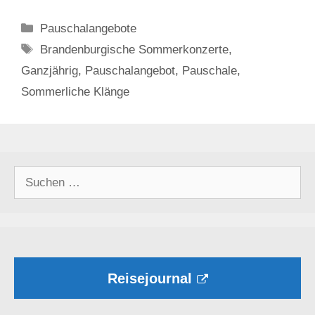
Kategorien
Pauschalangebote
Schlagwörter
Brandenburgische Sommerkonzerte
,
Ganzjährig
,
Pauschalangebot
,
Pauschale
,
Sommerliche Klänge
Suchen
nach:
Reisejournal