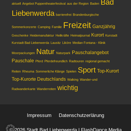
Bad
aktuell
Angebot Puppentheaterfestival
aus der Region
Baden
Liebenwerda
barrierefrei
Brandenburgische
Freizeit
Ganzjährig
Sommerkonzerte
Camping
Familie
Kurort
Geschenke
Heidemanufaktur
Heilkräfte
Heimatjournal
Kurstadt
Kurstadt Bad Liebenwerda
Lausitz
Liköre
Median Fontana - Klinik
Natur
Pauschalangebot
Moorpackungen
Naturpark
Pauschale
Pferd
Pferdefreundlich
Radtouren
regional gemacht
Sport
Top-Kurort
Reiten
Rheuma
Sommerliche Klänge
Spielen
Top-Kurorte Deutschlands
Walking
Wander-und
wichtig
Radwanderkarte
Wanderreiten
Impressum
Datenschutzerlärung
© 2026 Stadt Bad Liebenwerda | FlashDance Media