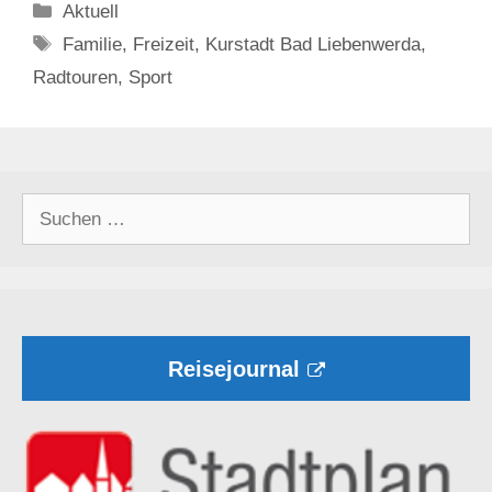
Kategorien
Aktuell
Schlagwörter
Familie
,
Freizeit
,
Kurstadt Bad Liebenwerda
,
Radtouren
,
Sport
Suchen
nach:
Reisejournal