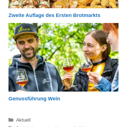
Zweite Auflage des Ersten Brotmarkts
Genussführung Wein
Kategorien
Aktuell