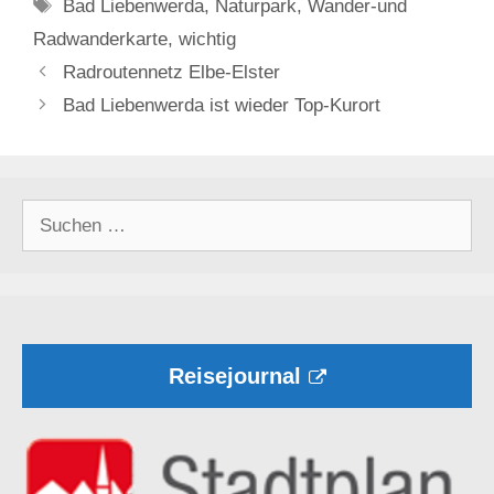
Schlagwörter
Bad Liebenwerda
,
Naturpark
,
Wander-und
Radwanderkarte
,
wichtig
Radroutennetz Elbe-Elster
Bad Liebenwerda ist wieder Top-Kurort
Suchen
nach:
Reisejournal