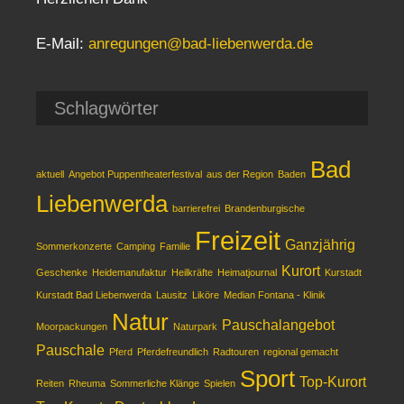
E-Mail:
anregungen@bad-liebenwerda.de
Schlagwörter
Bad
aktuell
Angebot Puppentheaterfestival
aus der Region
Baden
Liebenwerda
barrierefrei
Brandenburgische
Freizeit
Ganzjährig
Sommerkonzerte
Camping
Familie
Kurort
Geschenke
Heidemanufaktur
Heilkräfte
Heimatjournal
Kurstadt
Kurstadt Bad Liebenwerda
Lausitz
Liköre
Median Fontana - Klinik
Natur
Pauschalangebot
Moorpackungen
Naturpark
Pauschale
Pferd
Pferdefreundlich
Radtouren
regional gemacht
Sport
Top-Kurort
Reiten
Rheuma
Sommerliche Klänge
Spielen