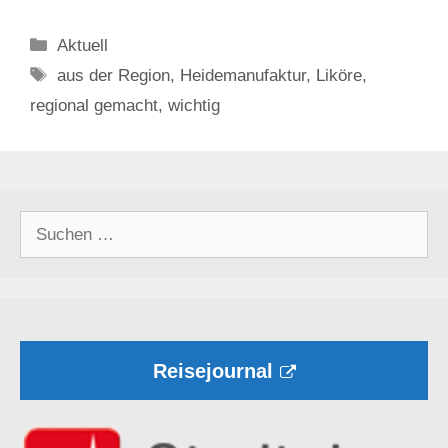
Kategorien
Aktuell
Schlagwörter
aus der Region
,
Heidemanufaktur
,
Liköre
,
regional gemacht
,
wichtig
Suchen
nach:
Reisejournal