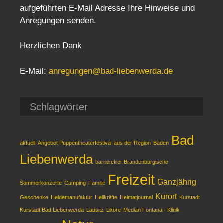
aufgeführten E-Mail Adresse Ihre Hinweise und
Anregungen senden.
Herzlichen Dank
E-Mail:
anregungen@bad-liebenwerda.de
Schlagwörter
Bad
aktuell
Angebot Puppentheaterfestival
aus der Region
Baden
Liebenwerda
barrierefrei
Brandenburgische
Freizeit
Ganzjährig
Sommerkonzerte
Camping
Familie
Kurort
Geschenke
Heidemanufaktur
Heilkräfte
Heimatjournal
Kurstadt
Kurstadt Bad Liebenwerda
Lausitz
Liköre
Median Fontana - Klinik