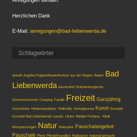
Anregungen senden.
Herzlichen Dank
E-Mail:
anregungen@bad-liebenwerda.de
Schlagwörter
Bad
aktuell
Angebot Puppentheaterfestival
aus der Region
Baden
Liebenwerda
barrierefrei
Brandenburgische
Freizeit
Ganzjährig
Sommerkonzerte
Camping
Familie
Kurort
Geschenke
Heidemanufaktur
Heilkräfte
Heimatjournal
Kurstadt
Kurstadt Bad Liebenwerda
Lausitz
Liköre
Median Fontana - Klinik
Natur
Pauschalangebot
Moorpackungen
Naturpark
Pauschale
Pferd
Pferdefreundlich
Radtouren
regional gemacht