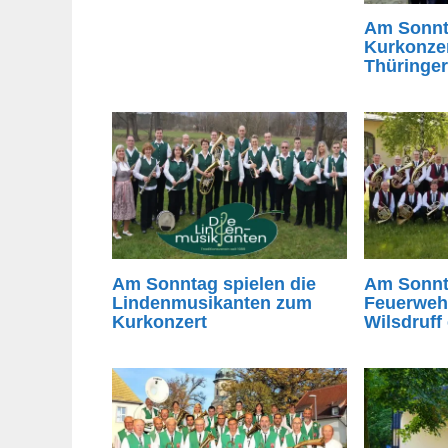
Am Sonnt
Kurkonzer
Thüringe
Am Sonntag spielen die
Am Sonnt
Lindenmusikanten zum
Feuerweh
Kurkonzert
Wilsdruff 