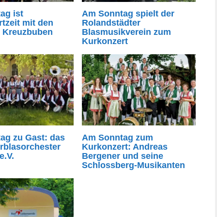
ag ist
Am Sonntag spielt der
tzeit mit den
Rolandstädter
r Kreuzbuben
Blasmusikverein zum
Kurkonzert
ag zu Gast: das
Am Sonntag zum
rblasorchester
Kurkonzert: Andreas
e.V.
Bergener und seine
Schlossberg-Musikanten