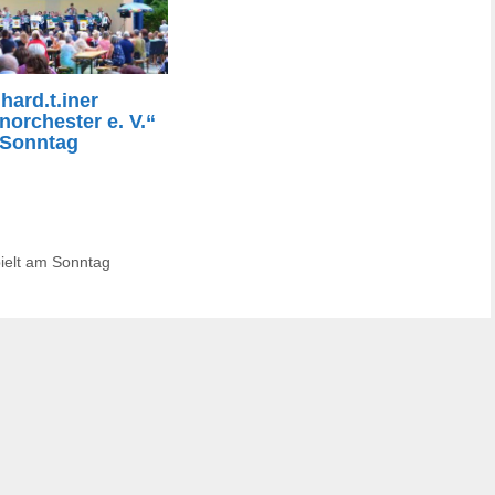
hard.t.iner
orchester e. V.“
 Sonntag
pielt am Sonntag