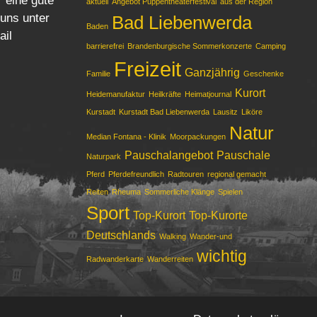
r eine gute
aktuell
Angebot Puppentheaterfestival
aus der Region
 uns unter
Bad Liebenwerda
Baden
ail
barrierefrei
Brandenburgische Sommerkonzerte
Camping
Freizeit
Ganzjährig
Familie
Geschenke
Kurort
Heidemanufaktur
Heilkräfte
Heimatjournal
Kurstadt
Kurstadt Bad Liebenwerda
Lausitz
Liköre
Natur
Median Fontana - Klinik
Moorpackungen
Pauschalangebot
Pauschale
Naturpark
Pferd
Pferdefreundlich
Radtouren
regional gemacht
Reiten
Rheuma
Sommerliche Klänge
Spielen
Sport
Top-Kurort
Top-Kurorte
Deutschlands
Walking
Wander-und
wichtig
Radwanderkarte
Wanderreiten