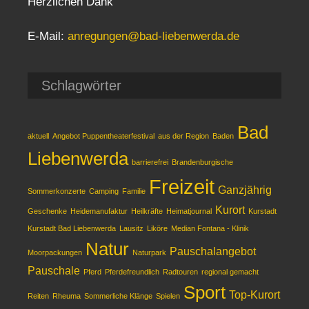
Herzlichen Dank
E-Mail:
anregungen@bad-liebenwerda.de
Schlagwörter
Bad
aktuell
Angebot Puppentheaterfestival
aus der Region
Baden
Liebenwerda
barrierefrei
Brandenburgische
Freizeit
Ganzjährig
Sommerkonzerte
Camping
Familie
Kurort
Geschenke
Heidemanufaktur
Heilkräfte
Heimatjournal
Kurstadt
Kurstadt Bad Liebenwerda
Lausitz
Liköre
Median Fontana - Klinik
Natur
Pauschalangebot
Moorpackungen
Naturpark
Pauschale
Pferd
Pferdefreundlich
Radtouren
regional gemacht
Sport
Top-Kurort
Reiten
Rheuma
Sommerliche Klänge
Spielen