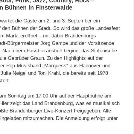
ul, Funk, Jazz, Country, Rock –
n Bühnen in Finsterwalde
wartet die Gäste am 2. und 3. September ein
f den Bühnen der Stadt. So wird das große Landesfest
m Markt eröffnet – mit dabei Brandenburgs
adt-Bürgermeister Jörg Gampe und der Vorsitzende
 Nach dem Fassbieranstich beginnt das Sinfonische
ule Gebrüder Graun. Zu den Highlights auf der
 der Pop-Musikband „Marquess“ aus Hannover und
ulia Neigel und Toni Krahl, die bereits seit 1978
tert.
 am Sonntag um 17.00 Uhr auf der Hauptbühne am
 Hier zeigt das Land Brandenburg, was es musikalisch
rößte Brandenburger Live-Konzert freigegeben. Alle
eingeladen mitzumachen. Die Anmeldung erfolgt unter