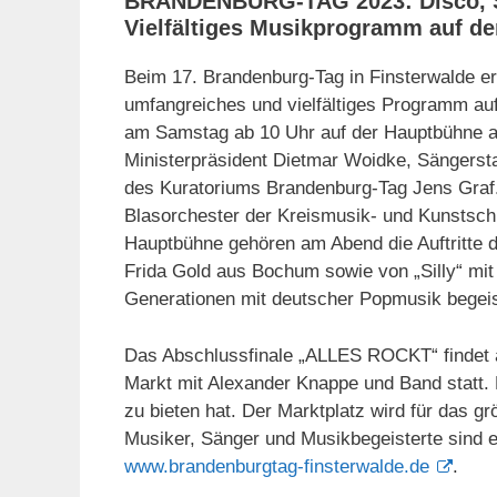
BRANDENBURG-TAG 2023: Disco, So
Vielfältiges Musikprogramm auf de
Beim 17. Brandenburg-Tag in Finsterwalde er
umfangreiches und vielfältiges Programm au
am Samstag ab 10 Uhr auf der Hauptbühne a
Ministerpräsident Dietmar Woidke, Sängerst
des Kuratoriums Brandenburg-Tag Jens Graf.
Blasorchester der Kreismusik- und Kunstsch
Hauptbühne gehören am Abend die Auftritte
Frida Gold aus Bochum sowie von „Silly“ mit J
Generationen mit deutscher Popmusik begeis
Das Abschlussfinale „ALLES ROCKT“ findet
Markt mit Alexander Knappe und Band statt.
zu bieten hat. Der Marktplatz wird für das g
Musiker, Sänger und Musikbegeisterte sind 
www.brandenburgtag-finsterwalde.de
.