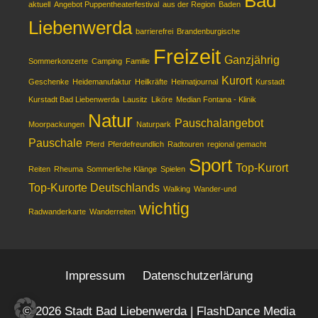
Bad
aktuell
Angebot Puppentheaterfestival
aus der Region
Baden
Liebenwerda
barrierefrei
Brandenburgische
Freizeit
Ganzjährig
Sommerkonzerte
Camping
Familie
Kurort
Geschenke
Heidemanufaktur
Heilkräfte
Heimatjournal
Kurstadt
Kurstadt Bad Liebenwerda
Lausitz
Liköre
Median Fontana - Klinik
Natur
Pauschalangebot
Moorpackungen
Naturpark
Pauschale
Pferd
Pferdefreundlich
Radtouren
regional gemacht
Sport
Top-Kurort
Reiten
Rheuma
Sommerliche Klänge
Spielen
Top-Kurorte Deutschlands
Walking
Wander-und
wichtig
Radwanderkarte
Wanderreiten
Impressum
Datenschutzerlärung
© 2026 Stadt Bad Liebenwerda | FlashDance Media