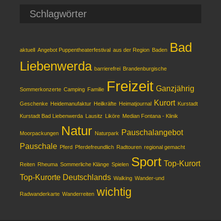
Schlagwörter
Bad
aktuell
Angebot Puppentheaterfestival
aus der Region
Baden
Liebenwerda
barrierefrei
Brandenburgische
Freizeit
Ganzjährig
Sommerkonzerte
Camping
Familie
Kurort
Geschenke
Heidemanufaktur
Heilkräfte
Heimatjournal
Kurstadt
Kurstadt Bad Liebenwerda
Lausitz
Liköre
Median Fontana - Klinik
Natur
Pauschalangebot
Moorpackungen
Naturpark
Pauschale
Pferd
Pferdefreundlich
Radtouren
regional gemacht
Sport
Top-Kurort
Reiten
Rheuma
Sommerliche Klänge
Spielen
Top-Kurorte Deutschlands
Walking
Wander-und
wichtig
Radwanderkarte
Wanderreiten