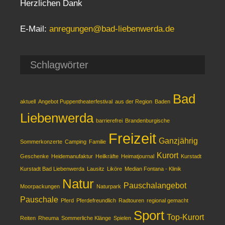
Herzlichen Dank
E-Mail:
anregungen@bad-liebenwerda.de
Schlagwörter
Bad
aktuell
Angebot Puppentheaterfestival
aus der Region
Baden
Liebenwerda
barrierefrei
Brandenburgische
Freizeit
Ganzjährig
Sommerkonzerte
Camping
Familie
Kurort
Geschenke
Heidemanufaktur
Heilkräfte
Heimatjournal
Kurstadt
Kurstadt Bad Liebenwerda
Lausitz
Liköre
Median Fontana - Klinik
Natur
Pauschalangebot
Moorpackungen
Naturpark
Pauschale
Pferd
Pferdefreundlich
Radtouren
regional gemacht
Sport
Top-Kurort
Reiten
Rheuma
Sommerliche Klänge
Spielen