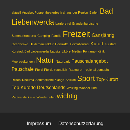
Bad
aktuell
Angebot Puppentheaterfestival
aus der Region
Baden
Liebenwerda
barrierefrei
Brandenburgische
Freizeit
Ganzjährig
Sommerkonzerte
Camping
Familie
Kurort
Geschenke
Heidemanufaktur
Heilkräfte
Heimatjournal
Kurstadt
Kurstadt Bad Liebenwerda
Lausitz
Liköre
Median Fontana - Klinik
Natur
Pauschalangebot
Moorpackungen
Naturpark
Pauschale
Pferd
Pferdefreundlich
Radtouren
regional gemacht
Sport
Top-Kurort
Reiten
Rheuma
Sommerliche Klänge
Spielen
Top-Kurorte Deutschlands
Walking
Wander-und
wichtig
Radwanderkarte
Wanderreiten
Impressum
Datenschutzerlärung