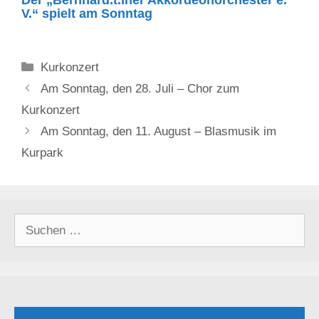
Der „Bernhard.t.iner Akkordeonorchester e.
V.“ spielt am Sonntag
Kategorien
Kurkonzert
Am Sonntag, den 28. Juli – Chor zum
Kurkonzert
Am Sonntag, den 11. August – Blasmusik im
Kurpark
Suchen
nach: