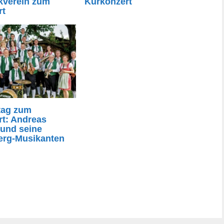
kverein zum
Kurkonzert
rt
tag zum
rt: Andreas
 und seine
erg-Musikanten