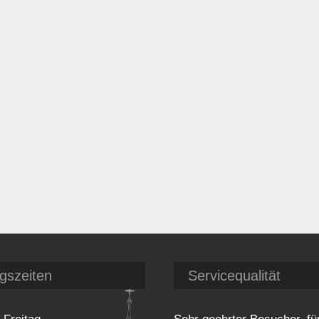
gszeiten
Servicequalität