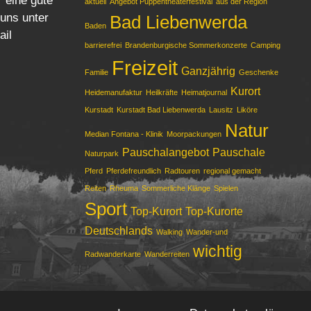
r eine gute
aktuell
Angebot Puppentheaterfestival
aus der Region
 uns unter
Bad Liebenwerda
Baden
ail
barrierefrei
Brandenburgische Sommerkonzerte
Camping
Freizeit
Ganzjährig
Familie
Geschenke
Kurort
Heidemanufaktur
Heilkräfte
Heimatjournal
Kurstadt
Kurstadt Bad Liebenwerda
Lausitz
Liköre
Natur
Median Fontana - Klinik
Moorpackungen
Pauschalangebot
Pauschale
Naturpark
Pferd
Pferdefreundlich
Radtouren
regional gemacht
Reiten
Rheuma
Sommerliche Klänge
Spielen
Sport
Top-Kurort
Top-Kurorte
Deutschlands
Walking
Wander-und
wichtig
Radwanderkarte
Wanderreiten