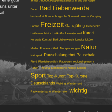
r eine gute
aktuell
Angebot Puppentheaterfestival
aus der Region
 uns unter
Bad Liebenwerda
Baden
ail
barrierefrei
Brandenburgische Sommerkonzerte
Camping
Freizeit
Ganzjährig
Familie
Geschenke
Kurort
Heidemanufaktur
Heilkräfte
Heimatjournal
Kurstadt
Kurstadt Bad Liebenwerda
Lausitz
Liköre
Natur
Median Fontana - Klinik
Moorpackungen
Pauschalangebot
Pauschale
Naturpark
Pferd
Pferdefreundlich
Radtouren
regional gemacht
Reiten
Rheuma
Sommerliche Klänge
Spielen
Sport
Top-Kurort
Top-Kurorte
Deutschlands
Walking
Wander-und
wichtig
Radwanderkarte
Wanderreiten