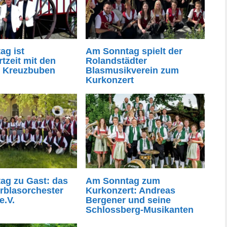
ag ist
Am Sonntag spielt der
tzeit mit den
Rolandstädter
r Kreuzbuben
Blasmusikverein zum
Kurkonzert
ag zu Gast: das
Am Sonntag zum
rblasorchester
Kurkonzert: Andreas
e.V.
Bergener und seine
Schlossberg-Musikanten