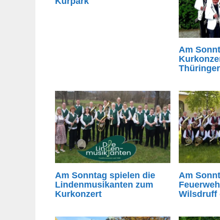
Kurpark
Am Sonnt
Kurkonzer
Thüringe
Am Sonntag spielen die
Am Sonnt
Lindenmusikanten zum
Feuerweh
Kurkonzert
Wilsdruff 